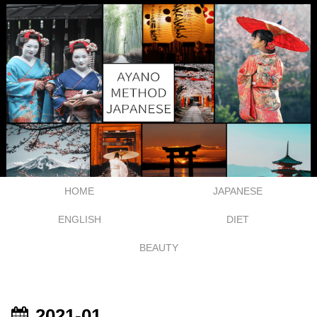
HOME
JAPANESE
ENGLISH
DIET
BEAUTY
2021-01