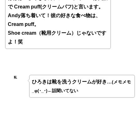
で
Cream puff(
クリームパフ
)
と言います。
Andy
落ち着いて！彼の好きな食べ物は、
Cream puff
。
Shoe cream（靴用クリーム）じゃないです
よ！笑
私
ひろきは靴を洗うクリームが好き…
(
メモメモ
_φ(
･
_
･
)←話聞いてない