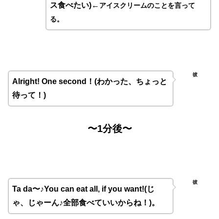
ス食べたい
)←
アイスクリームのことを言って
る
。
彼
Alright! One second！(
わかった、ちょっと
待って！
)
〜1
分後〜
彼
Ta da
〜♪
You can eat all, if you want!(
じ
ゃ、じゃーん♪
全部食べていいからね！
)。